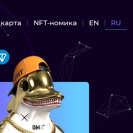
карта
NFT-номика
EN
RU