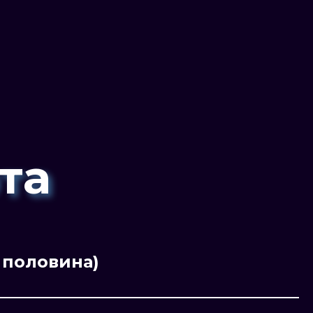
а
блокчейна TON
та
 половина)