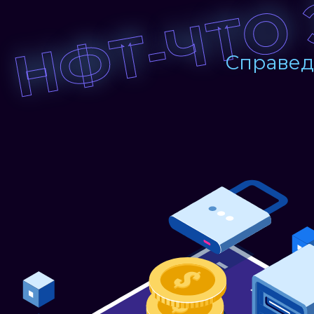
НФТ-ЧТО 
Справед