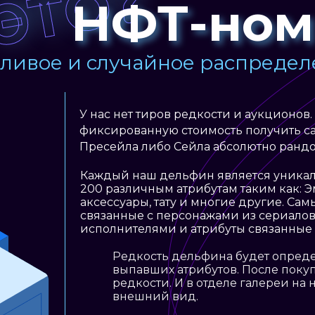
ЭТО?
НФТ-ном
ливое и случайное распредел
У нас нет тиров редкости и аукционов.
фиксированную стоимость получить са
Пресейла либо Сейла абсолютно ранд
Каждый наш дельфин является уникал
200 различным атрибутам таким как: Э
аксессуары, тату и многие другие. Са
связанные с персонажами из сериалов,
исполнителями и атрибуты связанные
Редкость дельфина будет определятся
выпавших атрибутов. После покупки в
редкости. И в отделе галереи на нашем
внешний вид.