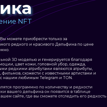
ика
ение NFT
 Вы можете приобрести только за
мого редкого и красивого Дельфина по цене
омно.
ьной 3D моделью и генерируется благодаря
моции, цвет кожи, головной убор, одежда,
мыми редкими атрибутами являются атрибуты,
 фильмов, схожести с известными артистами и
 с нашим любимым Telegram и TON.
 программно по количеству и редкости
ашего дельфина он появится в таблице
 сайте, где вы сможете отследить его редкость и