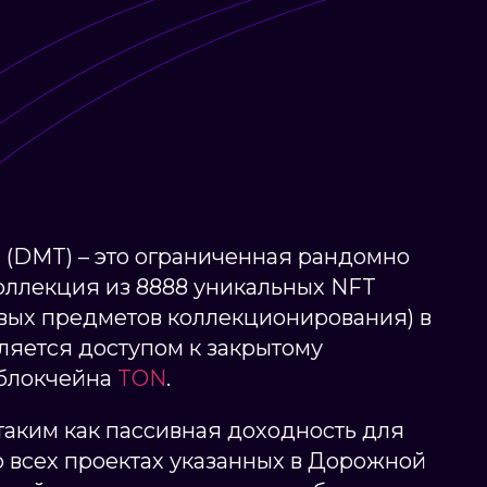
m
(DMT) – это ограниченная рандомно
оллекция из 8888 уникальных NFT
вых предметов коллекционирования) в
ляется доступом к закрытому
 блокчейна
TON
.
таким как пассивная доходность для
о всех проектах указанных в Дорожной