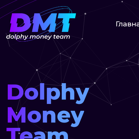
Главн
Dolphy
Money
Team