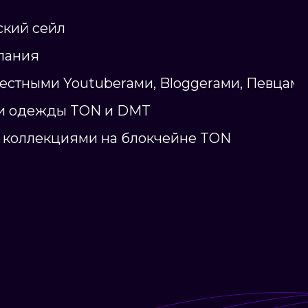
ский сейл
пания
естными Youtuberами, Bloggerами, Певцам
ии одежды TON и DMT
п коллекциями на блокчейне TON