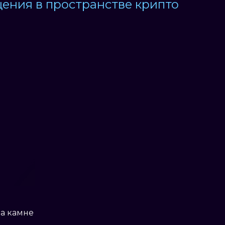
ения в пространстве крипто
ц
Комьюнити Менеджеры
н на камне
Два молодых студента уехавших из
в.
Украины. Верующие в успех