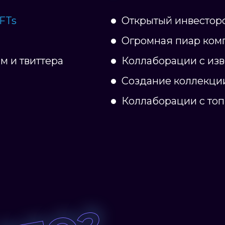
FTs
Открытый инвестор
Огромная пиар ком
м и твиттера
Коллаборации с изв
Создание коллекц
Коллаборации с то