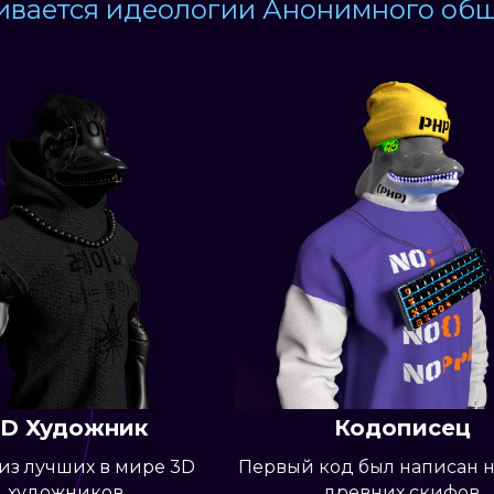
вается идеологии Анонимного общ
3D Художник
Кодописе
из лучших в мире 3D
Первый код был написа
художников.
древних скифо