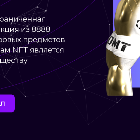
граниченная
кция из 8888
ровых предметов
сам NFT является
бществу
ал