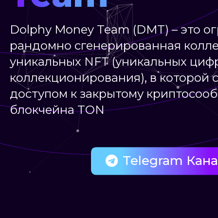
Dolphy Money Team (DMT) – это о
рандомно сгенерированная колле
уникальных NFT (уникальных циф
коллекционирования), в которой 
доступом к закрытому криптосоо
блокчейна TON
Telegram Кан